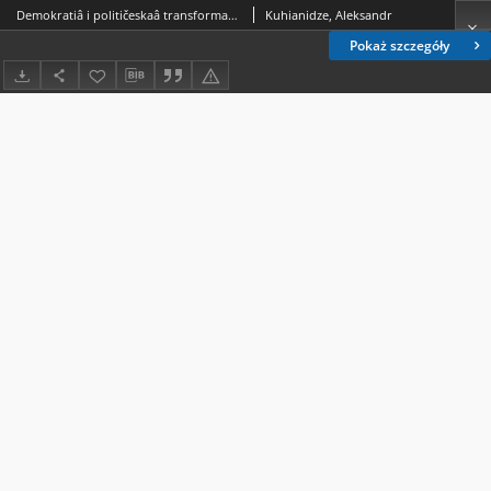
Demokratiâ i političeskaâ transformaciâ v Gruzii (1991-2018)
Kuhianidze, Aleksandr
Pokaż szczegóły