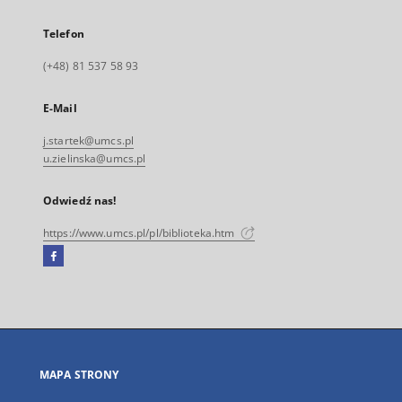
Telefon
(+48) 81 537 58 93
E-Mail
j.startek@umcs.pl
u.zielinska@umcs.pl
Odwiedź nas!
https://www.umcs.pl/pl/biblioteka.htm
Facebook
Link
zewnętrzny,
otworzy
się
w
nowej
MAPA STRONY
karcie