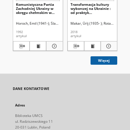
Komunistyczna Partia
Transformacja kultury
Po
Zachodniej Ukrainy w
wyborczej na Ukrainie :
sy
okręgu chełmskim w
od praktyk
do
latach 1924-1938 (główne
autorytarnych do
Na
problemy)
modelu
w 
Horoch, Emil (1941-)
Śladkowski, Wiesław (1935-). Red.
Makar, Ûrìj (1935- )
Rotar, Natalìâ Ûr
Sok
demokratycznego
1992
2018
201
artykuł
artykuł
art
Więcej
DANE KONTAKTOWE
Adres
Biblioteka UMCS
ul. Radziszewskiego 11
20-031 Lublin, Poland