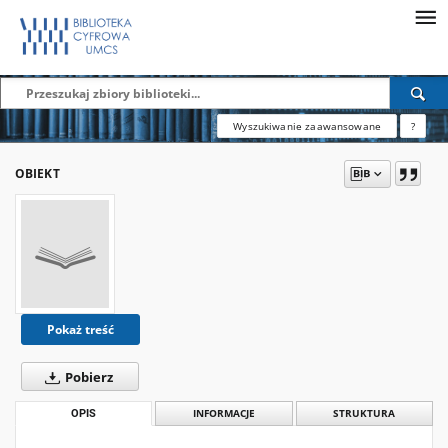
Wyszukiwanie zaawansowane
?
OBIEKT
Pokaż treść
Pobierz
OPIS
INFORMACJE
STRUKTURA