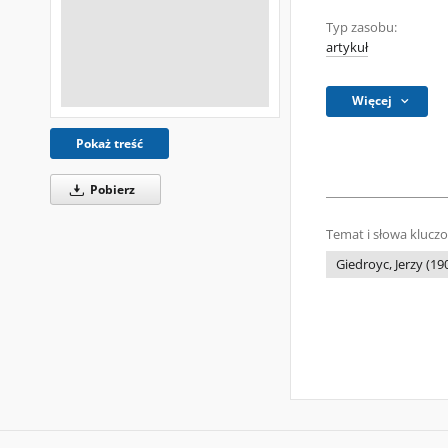
Typ zasobu:
artykuł
Więcej
Pokaż treść
Pobierz
Temat i słowa klucz
Giedroyc, Jerzy (19