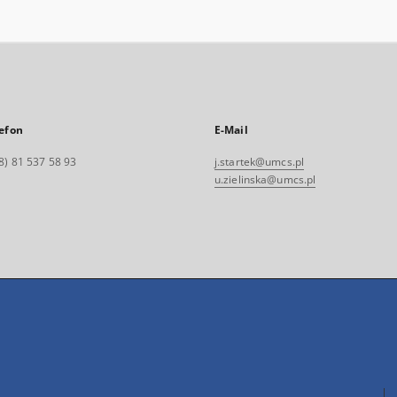
efon
E-Mail
8) 81 537 58 93
j.startek@umcs.pl
u.zielinska@umcs.pl