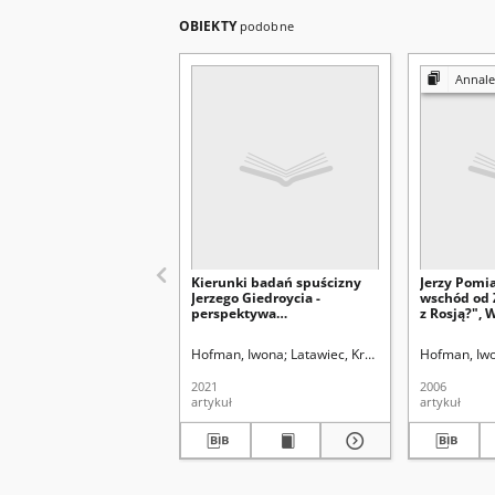
OBIEKTY
podobne
Annales Universitati
Kierunki badań spuścizny
Jerzy Pomi
Jerzego Giedroycia -
wschód od 
perspektywa
z Rosją?", 
interdyscyplinarna
375 [recenz
Hofman, Iwona
Latawiec, Krzysztof. Red.
Hofman, Iw
Uniwersy
2021
2006
artykuł
artykuł