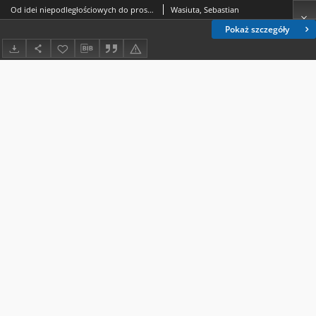
Od idei niepodległościowych do prostackiej propagandy. Monografia języka polskiej lewicy: Irena Kamińska-Szmaj, Język polskiej lewicy. Od Wielkiego Proletariatu do końca PRL, Wrocław: Wydawnictwo Uniwersytetu Wrocławskiego, 2017, 220 s.
Wasiuta, Sebastian
Pokaż szczegóły