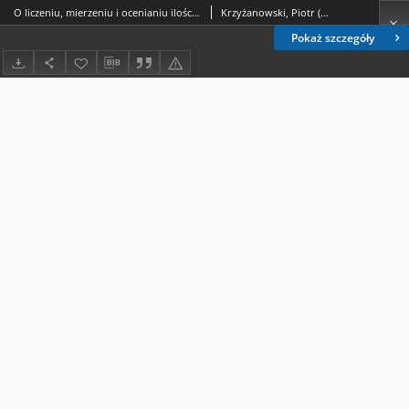
O liczeniu, mierzeniu i ocenianiu ilości – we współczesnej polszczyźnie: Marta Nowosad-Bakalarczyk, Kategoria ilości i jej wykładniki we współczesnej polszczyźnie, Lublin: Wydawnictwo Uniwersytetu Marii Curie-Skłodowskiej, 2018, 360 s.
Krzyżanowski, Piotr (filolog)
Pokaż szczegóły