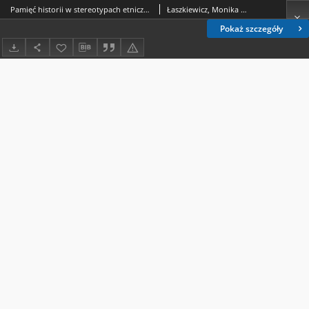
Pamięć historii w stereotypach etnicznych (na przykładach Tatara, Kozaka, Szweda i Turka)
Łaszkiewicz, Monika Anna.
Pokaż szczegóły