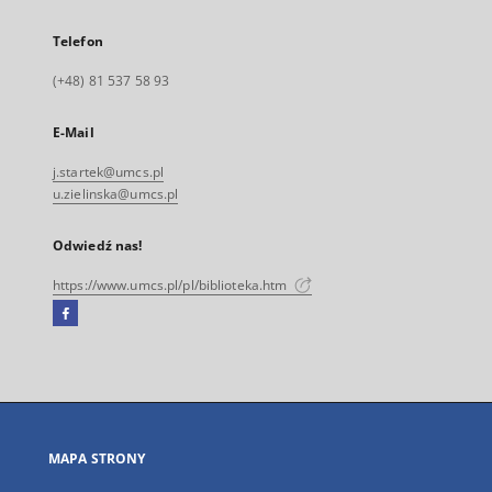
Telefon
(+48) 81 537 58 93
E-Mail
j.startek@umcs.pl
u.zielinska@umcs.pl
Odwiedź nas!
https://www.umcs.pl/pl/biblioteka.htm
Facebook
Link
zewnętrzny,
otworzy
się
w
nowej
MAPA STRONY
karcie