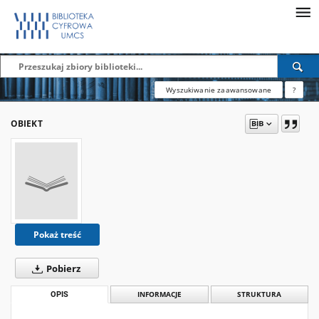
Wyszukiwanie zaawansowane
?
OBIEKT
Pokaż treść
Pobierz
OPIS
INFORMACJE
STRUKTURA