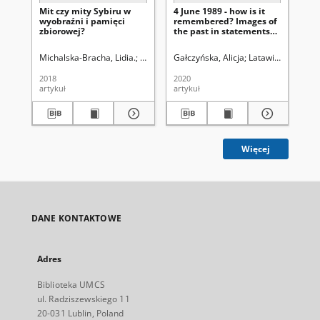
Mit czy mity Sybiru w
4 June 1989 - how is it
Zac
wyobraźni i pamięci
remembered? Images of
ro
zbiorowej?
the past in statements
jak
posted on the Internet
ws
cy
Michalska-Bracha, Lidia.
Uniwersytet Marii Curie-Skłodowskiej (Lublin)
Gałczyńska, Alicja
Latawiec, Krzyszto
Pol
Bl
ch
2018
2020
201
one
artykuł
artykuł
art
co
civ
Więcej
DANE KONTAKTOWE
Adres
Biblioteka UMCS
ul. Radziszewskiego 11
20-031 Lublin, Poland