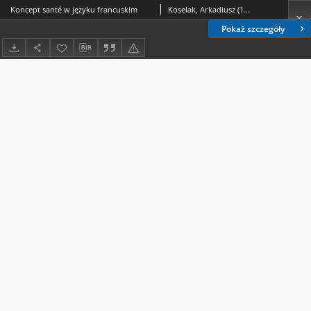
Koncept santé w języku francuskim
Koselak, Arkadiusz (1972- ).; Underhill, James William.
Pokaż szczegóły