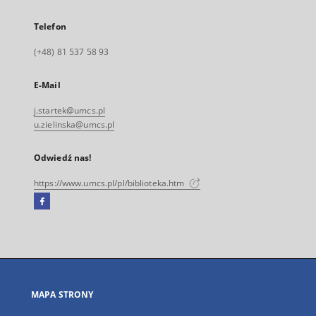
Telefon
(+48) 81 537 58 93
E-Mail
j.startek@umcs.pl
u.zielinska@umcs.pl
Odwiedź nas!
https://www.umcs.pl/pl/biblioteka.htm
Facebook
Link
zewnętrzny,
otworzy
się
w
nowej
MAPA STRONY
karcie