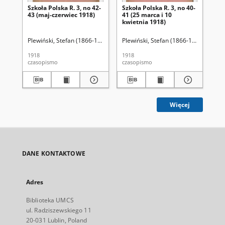
Szkoła Polska R. 3, no 42-
Szkoła Polska R. 3, no 40-
Szk
43 (maj-czerwiec 1918)
41 (25 marca i 10
(25
kwietnia 1918)
Plewiński, Stefan (1866-19..).
Plewiński, Stefan (1866-19..)
Plewiński, Stefan (1866-19..).
Plewińs
Ple
1918
1918
191
czasopismo
czasopismo
cza
Więcej
DANE KONTAKTOWE
Adres
Biblioteka UMCS
ul. Radziszewskiego 11
20-031 Lublin, Poland