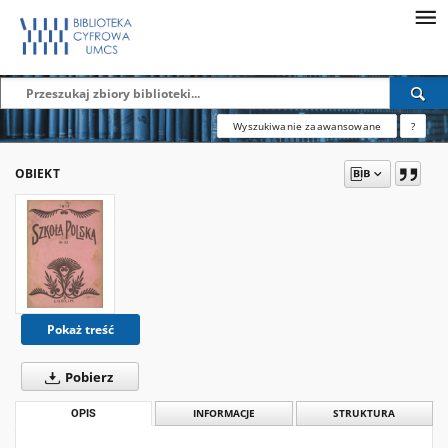
Wyszukiwanie zaawansowane
?
OBIEKT
Pokaż treść
Pobierz
OPIS
INFORMACJE
STRUKTURA