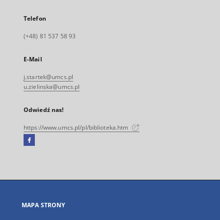
Telefon
(+48) 81 537 58 93
E-Mail
j.startek@umcs.pl
u.zielinska@umcs.pl
Odwiedź nas!
https://www.umcs.pl/pl/biblioteka.htm
Facebook
Link
zewnętrzny,
otworzy
się
w
nowej
MAPA STRONY
karcie