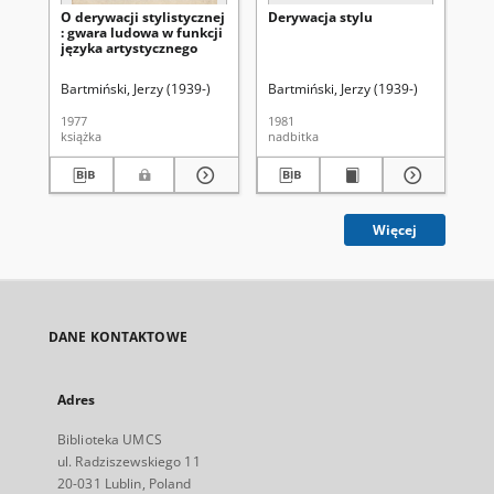
O derywacji stylistycznej
Derywacja stylu
Ję
: gwara ludowa w funkcji
ob
języka artystycznego
Bartmiński, Jerzy (1939-)
Bartmiński, Jerzy (1939-)
Bar
1977
1981
200
książka
nadbitka
ksi
Więcej
DANE KONTAKTOWE
Adres
Biblioteka UMCS
ul. Radziszewskiego 11
20-031 Lublin, Poland