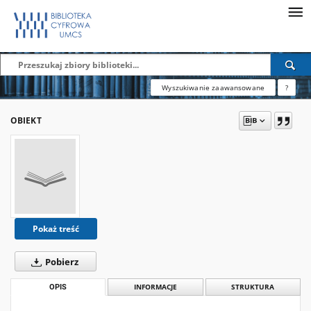
Wyszukiwanie zaawansowane
?
OBIEKT
Pokaż treść
Pobierz
OPIS
INFORMACJE
STRUKTURA