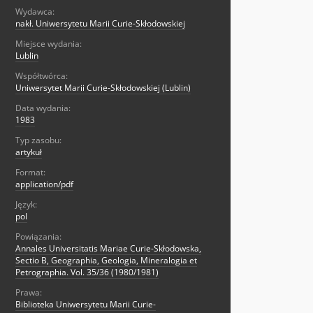
Wydawca:
nakł. Uniwersytetu Marii Curie-Skłodowskiej
Miejsce wydania:
Lublin
Współtwórca:
Uniwersytet Marii Curie-Skłodowskiej (Lublin)
Data wydania:
1983
Typ zasobu:
artykuł
Format:
application/pdf
Język:
pol
Powiązania:
Annales Universitatis Mariae Curie-Skłodowska,
Sectio B, Geographia, Geologia, Mineralogia et
Petrographia. Vol. 35/36 (1980/1981)
Prawa:
Biblioteka Uniwersytetu Marii Curie-