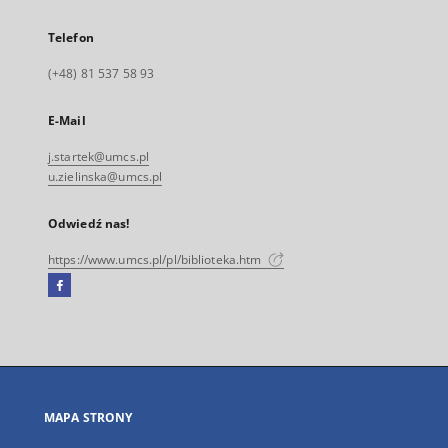
Telefon
(+48) 81 537 58 93
E-Mail
j.startek@umcs.pl
u.zielinska@umcs.pl
Odwiedź nas!
https://www.umcs.pl/pl/biblioteka.htm
Facebook
Link
zewnętrzny,
otworzy
się
w
nowej
MAPA STRONY
karcie