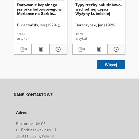
Datowanie kopalnego
Typy rzeźby południowo-
Za
jeziorka lodowcowego w
wschodniej części
ze
Mariance na Garbie
Wyżyny Lubelskiej
bu
Włodawskim
jed
ic
Buraczyński, Jan (1929- )
Butrym, Jerzy
Buraczyński, Jan (1929- )
Wojtanowicz, Józef (1936-2015
Wojtanowic
Hen
(n
ws
1988
1979
197
pol
artykuł
artykuł
ksi
Więcej
DANE KONTAKTOWE
Adres
Biblioteka UMCS
ul. Radziszewskiego 11
20-031 Lublin, Poland