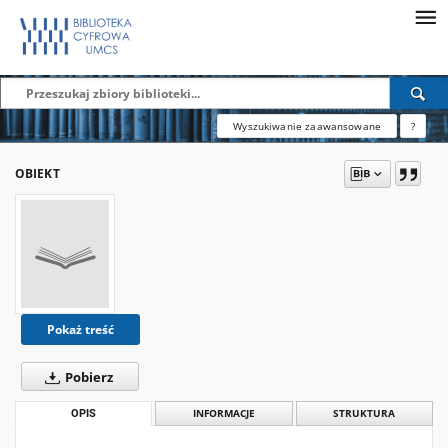
Wyszukiwanie zaawansowane
?
OBIEKT
Pokaż treść
Pobierz
OPIS
INFORMACJE
STRUKTURA