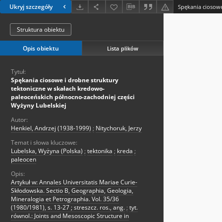
Ukryj szczegóły
Struktura obiektu
Opis obiektu
Lista plików
Tytuł:
Spękania ciosowe i drobne struktury
tektoniczne w skałach kredowo-
paleoceńskich północno-zachodniej części
Wyżyny Lubelskiej
Autor:
Henkiel, Andrzej (1938-1999)
;
Nitychoruk, Jerzy
Temat i słowa kluczowe:
Lubelska, Wyżyna (Polska)
;
tektonika
;
kreda
;
paleocen
Opis:
Artykuł w: Annales Universitatis Mariae Curie-
Skłodowska. Sectio B, Geographia, Geologia,
Mineralogia et Petrographia. Vol. 35/36
(1980/1981), s. 13-27 ; streszcz. ros., ang.
;
tyt.
równol.: Joints and Mesoscopic Structure in