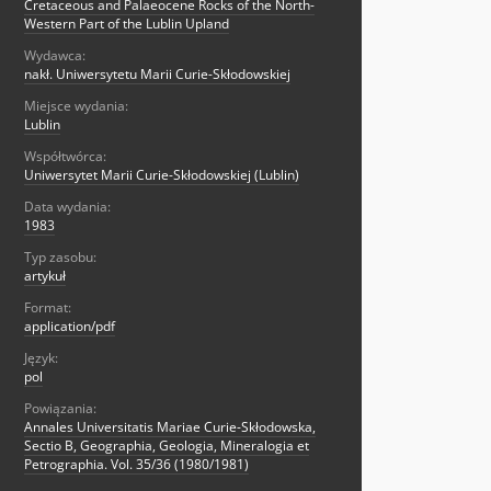
Cretaceous and Palaeocene Rocks of the North-
Western Part of the Lublin Upland
Wydawca:
nakł. Uniwersytetu Marii Curie-Skłodowskiej
Miejsce wydania:
Lublin
Współtwórca:
Uniwersytet Marii Curie-Skłodowskiej (Lublin)
Data wydania:
1983
Typ zasobu:
artykuł
Format:
application/pdf
Język:
pol
Powiązania:
Annales Universitatis Mariae Curie-Skłodowska,
Sectio B, Geographia, Geologia, Mineralogia et
Petrographia. Vol. 35/36 (1980/1981)