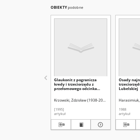
OBIEKTY
podobne
Glaukonit z pogranicza
Osady najn
kredy i trzeciorzędu z
trzeciorzę
przełomowego odcinka
Lubelskiej
Wisły w Nasiłowie
Krzowski, Zdzisław (1938-2010)
Uniwersytet Marii
Harasimiuk,
[1995]
1988
artykuł
artykuł