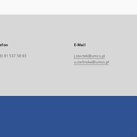
efon
E-Mail
8) 81 537 58 93
j.startek@umcs.pl
u.zielinska@umcs.pl