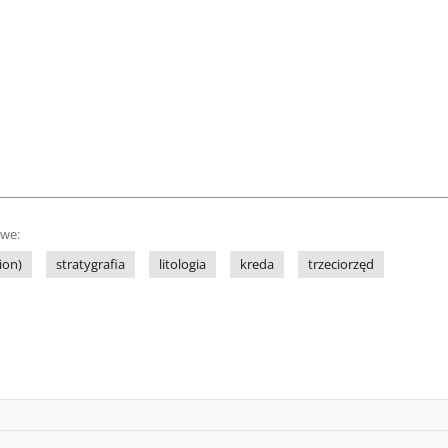
owe:
ion)
stratygrafia
litologia
kreda
trzeciorzęd