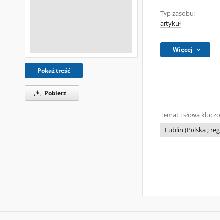
Typ zasobu:
artykuł
Więcej
Pokaż treść
Pobierz
Temat i słowa klucz
Lublin (Polska ; reg