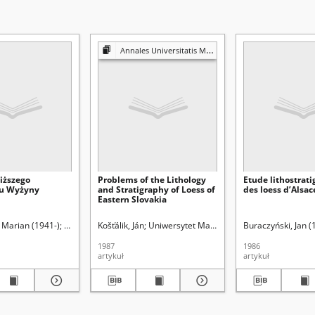
Annales Universitatis Mariae Curie-Skłodowska. Sectio B, Geographia, Geologia, Mineralogia et Petrographia
iższego
Problems of the Lithology
Etude lithostrat
du Wyżyny
and Stratigraphy of Loess of
des loess d’Alsac
Eastern Slovakia
 Curie-Skłodowskiej (Lublin)
 Marian (1941-)
Uniwersytet Marii Curie-Skłodowskiej (Lublin)
Košťálik, Ján
Uniwersytet Marii Curie-Skłodowskiej (Lubl
Buraczyński, Jan (
1987
1986
artykuł
artykuł