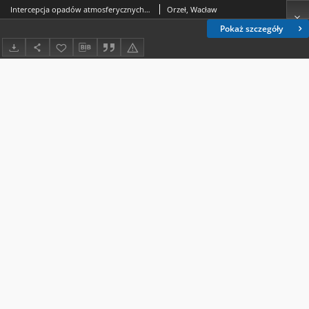
Intercepcja opadów atmosferycznych w łanach roślin uprawnych
Orzeł, Wacław
Pokaż szczegóły