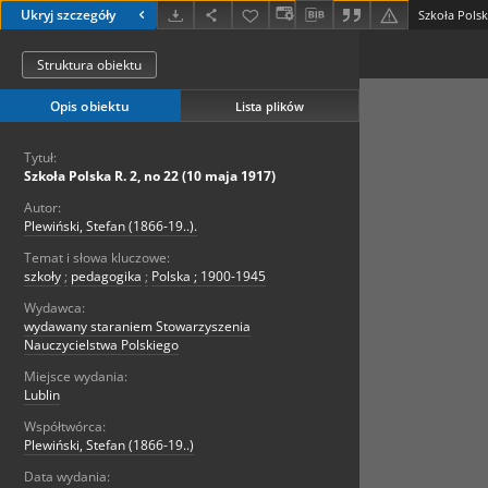
Ukryj szczegóły
Szkoła Polsk
Struktura obiektu
Opis obiektu
Lista plików
Tytuł:
Szkoła Polska R. 2, no 22 (10 maja 1917)
Autor:
Plewiński, Stefan (1866-19..).
Temat i słowa kluczowe:
szkoły
;
pedagogika
;
Polska ; 1900-1945
Wydawca:
wydawany staraniem Stowarzyszenia
Nauczycielstwa Polskiego
Miejsce wydania:
Lublin
Współtwórca:
Plewiński, Stefan (1866-19..)
Data wydania: