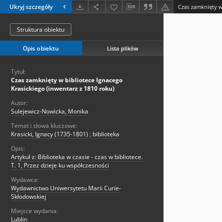
Ukryj szczegóły
Struktura obiektu
Opis obiektu
Lista plików
Tytuł:
Czas zamknięty w bibliotece Ignacego
Krasickiego (inwentarz z 1810 roku)
Autor:
Sulejewicz-Nowicka, Monika
Temat i słowa kluczowe:
Krasicki, Ignacy (1735-1801)
;
biblioteka
Opis:
Artykuł z: Biblioteka w czasie - czas w bibliotece.
T. 1, Przez dzieje ku współczesności
Wydawca:
Wydawnictwo Uniwersytetu Marii Curie-
Skłodowskiej
Miejsce wydania:
Lublin