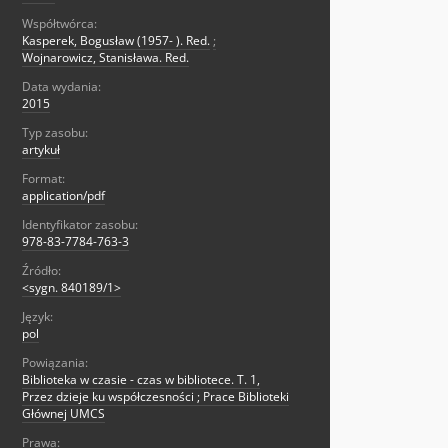
Współtwórca:
Kasperek, Bogusław (1957- ). Red.
;
Wojnarowicz, Stanisława. Red.
Data wydania:
2015
Typ zasobu:
artykuł
Format:
application/pdf
Identyfikator zasobu:
978-83-7784-763-3
Źródło:
<sygn. 840189/1>
Język:
pol
Powiązania:
Biblioteka w czasie - czas w bibliotece. T. 1,
Przez dzieje ku współczesności ; Prace Biblioteki
Głównej UMCS
Prawa: