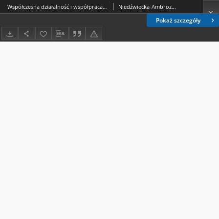
Współczesna działalność i współpraca wybranych bibliotek narodowych Unii Europejskiej (w Polsce i państwach tzw. Starej UE)
Niedźwiecka-Ambroziak, Julita
Pokaż szczegóły