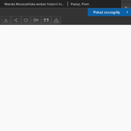
Wanda Moszczeńska wobec historii historiografii. Na marginesie książki Jerzego Maternickiego Wanda Moszczeńska (1896–1974). Współtwórczyni polskiej historii historiografii, Rzeszów 2017, Wydawnictwo Uniwersytetu Rzeszowskiego, ss. 190, s.405-417 - recenzja
Pasisz, Piotr.
Pokaż szczegóły