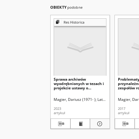
OBIEKTY
podobne
Res Historica
Sprawa archiwów
Problematy
wyodrębnionych w tezach i
przynależno
projekcie ustawy o
zespołów r
archiwach i materiałach
opracowani
archiwalnych z lat1970–1971
powszechn
Magier, Dariusz (1971- )
Latawiec, Krzysztof. Re
Magier, Dari
– pierwsze starcie
Rzeczypospo
kompetencyjne Archiwów
okresu mię
2023
2017
Państwowych z
terenu był
artykuł
artykuł
Ministerstwem Spraw
Polskiego
Wewnętrznych