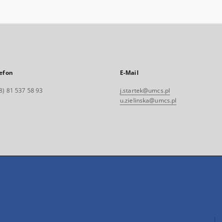
efon
E-Mail
8) 81 537 58 93
j.startek@umcs.pl
u.zielinska@umcs.pl