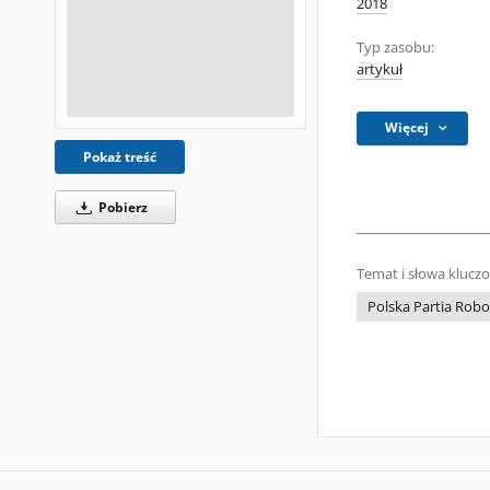
2018
Typ zasobu:
artykuł
Więcej
Pokaż treść
Pobierz
Temat i słowa klucz
Polska Partia Robot