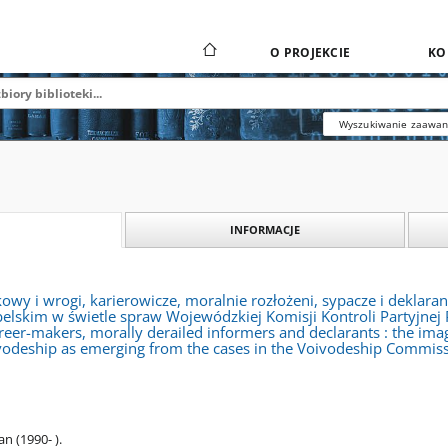
O PROJEKCIE
KO
Wyszukiwanie zaawa
INFORMACJE
wy i wrogi, karierowicze, moralnie rozłożeni, sypacze i deklaranc
elskim w świetle spraw Wojewódzkiej Komisji Kontroli Partyjne
areer-makers, morally derailed informers and declarants : the ima
vodeship as emerging from the cases in the Voivodeship Commissi
n (1990- ).