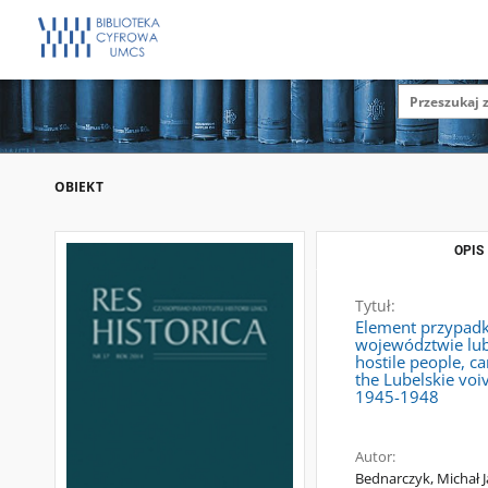
OBIEKT
OPIS
Tytuł:
Element przypadko
województwie lub
hostile people, c
the Lubelskie voi
1945-1948
Autor:
Bednarczyk, Michał Ja