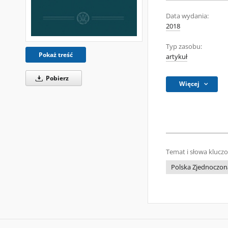
Data wydania:
2018
Typ zasobu:
Pokaż treść
artykuł
Pobierz
Więcej
Temat i słowa klucz
Polska Zjednoczona