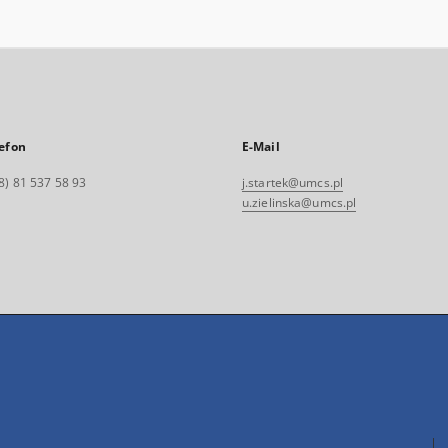
efon
E-Mail
8) 81 537 58 93
j.startek@umcs.pl
u.zielinska@umcs.pl