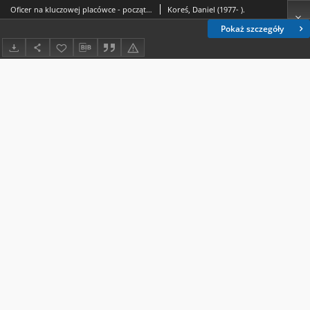
Oficer na kluczowej placówce - początki działalności płk. dypl. Wojciecha Fydy na stanowisku attaché wojskowego w Paryżu i w Brukseli = Officer assigned to the key diplomatic post - the beginnings of colonel Wojciech Fyda's activity as military attaché in Paris and in Brussels
Koreś, Daniel (1977- ).
Pokaż szczegóły