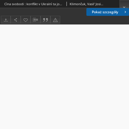
Cìna svobodi : konflìkt v Ukraïnì ta jogo geopolìtičnì naslìdki
Klimončuk, Vasilʹ Josifovič (1964- ).
Pokaż szczegóły