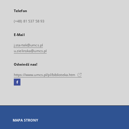
Telefon
(+48) 81 537 58 93
E-Mail
j.startek@umcs.pl
u.zielinska@umcs.pl
Odwiedź nas!
https://www.umcs.pl/pl/biblioteka.htm
Facebook
Link
zewnętrzny,
otworzy
się
w
nowej
MAPA STRONY
karcie