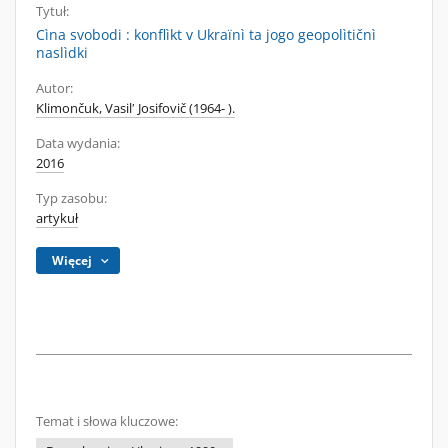
Tytuł:
Cìna svobodi : konflìkt v Ukraïnì ta jogo geopolìtičnì
naslìdki
Autor:
Klimončuk, Vasilʹ Josifovič (1964- ).
Data wydania:
2016
Typ zasobu:
artykuł
Więcej
Temat i słowa kluczowe: