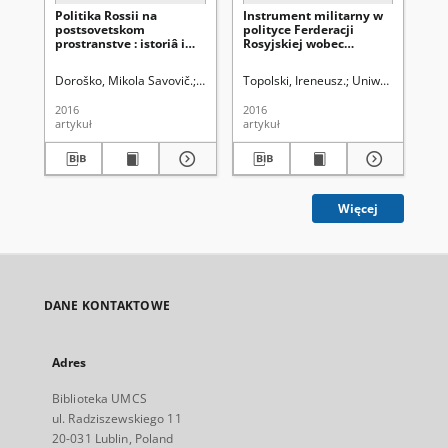
Politika Rossii na
Instrument militarny w
Gib
postsovetskom
polityce Ferderacji
v U
prostranstve : istoriâ i
Rosyjskiej wobec
Ev
sovremennoctʹ
Ukrainy
Doroško, Mikola Savovič.
Uniwersytet Marii Curie-Skłodowskiej (Lubli
Topolski, Ireneusz.
Uniwersytet Mari
Mag
2016
2016
201
artykuł
artykuł
art
Więcej
DANE KONTAKTOWE
Adres
Biblioteka UMCS
ul. Radziszewskiego 11
20-031 Lublin, Poland