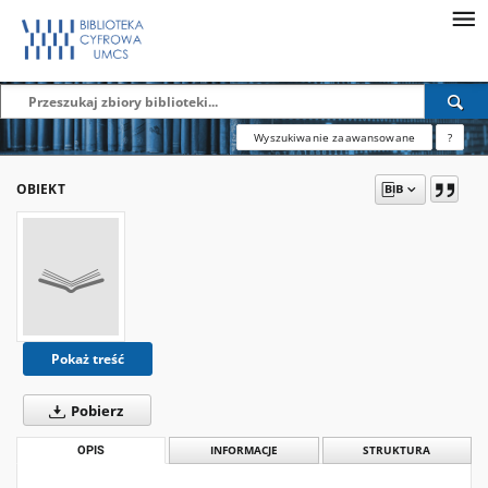
Wyszukiwanie zaawansowane
?
OBIEKT
Pokaż treść
Pobierz
OPIS
INFORMACJE
STRUKTURA