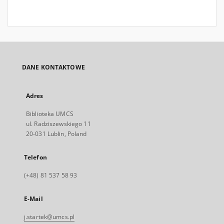
DANE KONTAKTOWE
Adres
Biblioteka UMCS
ul. Radziszewskiego 11
20-031 Lublin, Poland
Telefon
(+48) 81 537 58 93
E-Mail
j.startek@umcs.pl