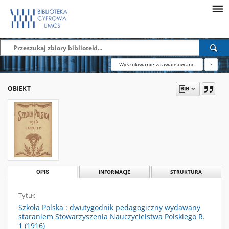
Wyszukiwanie zaawansowane
?
OBIEKT
OPIS
INFORMACJE
STRUKTURA
Tytuł:
Szkoła Polska : dwutygodnik pedagogiczny wydawany
staraniem Stowarzyszenia Nauczycielstwa Polskiego R.
1 (1916)