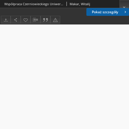
Współpraca Czerniowieckiego Uniwersytetu Narodowego im. Jurija Fed'kowycza z Uniwersytetem Marii Curie-Skłodowskiej w Lublinie w zakresie wspólnego kształcenia studentów
Makar, Witalij
Pokaż szczegóły