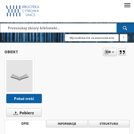
Wyszukiwanie zaawansowane
?
OBIEKT
Pokaż treść
Pobierz
OPIS
INFORMACJE
STRUKTURA