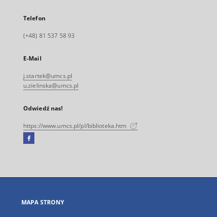
Telefon
(+48) 81 537 58 93
E-Mail
j.startek@umcs.pl
u.zielinska@umcs.pl
Odwiedź nas!
https://www.umcs.pl/pl/biblioteka.htm
Facebook
Link
zewnętrzny,
otworzy
się
w
nowej
MAPA STRONY
karcie