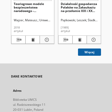
Teoriogrowe modele
Działalność gospodarcza
Ob
bezpieczeństwa
Polaków na Zakaukaziu
na
narodowego -
na przełomie XIX i XX
be
podstawowe
wieku
Fe
zagadnienia i przykłady
ros
Wajzer, Mateusz.
Uniwersytet Marii Curie-Skłodowskiej (Lublin)
Piątkowski, Leszek
Śladkowski, Wiesł
Sav
= Game theory models of
soc
national security - basic
iss
2018
[1989]
201
issues and examples
artykuł
artykuł
art
Więcej
DANE KONTAKTOWE
Adres
Biblioteka UMCS
ul. Radziszewskiego 11
20-031 Lublin, Poland