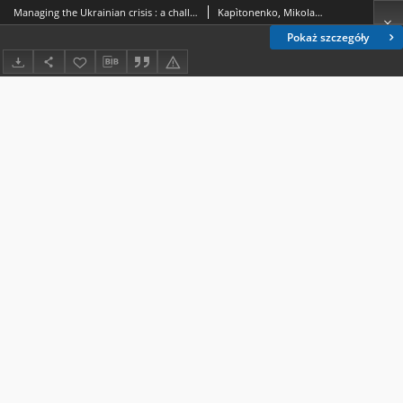
Managing the Ukrainian crisis : a challenge for European security
Kapìtonenko, Mikola Gennadìjovič (1979- ).
Pokaż szczegóły