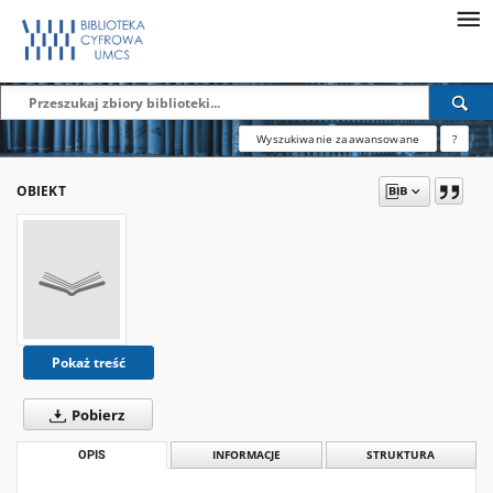
Wyszukiwanie zaawansowane
?
OBIEKT
Pokaż treść
Pobierz
OPIS
INFORMACJE
STRUKTURA