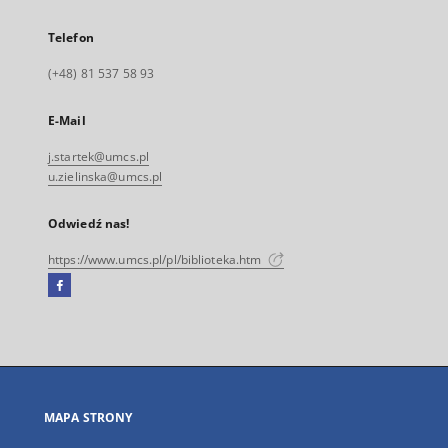
Telefon
(+48) 81 537 58 93
E-Mail
j.startek@umcs.pl
u.zielinska@umcs.pl
Odwiedź nas!
https://www.umcs.pl/pl/biblioteka.htm
Facebook
Link
zewnętrzny,
otworzy
się
w
nowej
MAPA STRONY
karcie