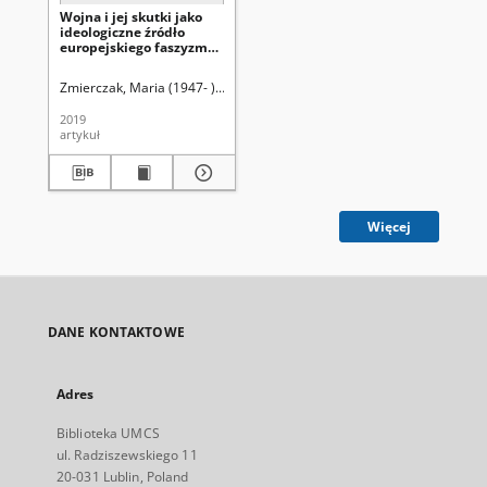
Wojna i jej skutki jako
ideologiczne źródło
europejskiego faszyzmu
= War its effects as an
ideological source of
Zmierczak, Maria (1947- ).
Uniwersytet Marii Curie-Skłodowskiej (Lubli
European fascism
2019
artykuł
Więcej
DANE KONTAKTOWE
Adres
Biblioteka UMCS
ul. Radziszewskiego 11
20-031 Lublin, Poland