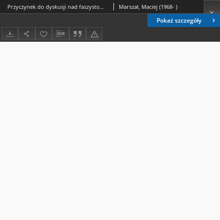
Przyczynek do dyskusji nad faszystowskim prawem gospodarczym = A contribution to the discussion on commercial law of fascist Italy
Marszał, Maciej (1968- )
Pokaż szczegóły