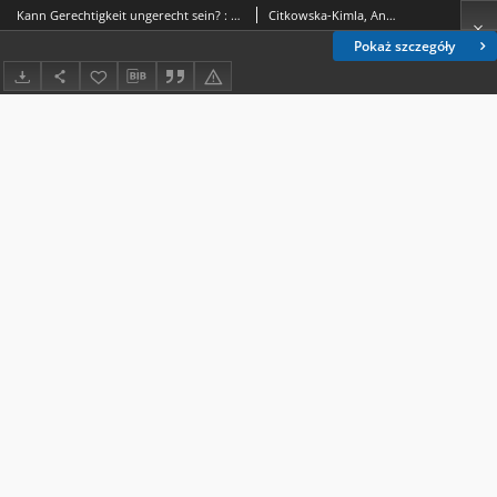
Kann Gerechtigkeit ungerecht sein? : feministische Kritik an dem Kanon des politisches Denken = Czy sprawiedliwość może być niesprawiedliwa? : feministyczna krytyka kanonu myśli politycznej
Citkowska-Kimla, Anna (1973- ).
Pokaż szczegóły