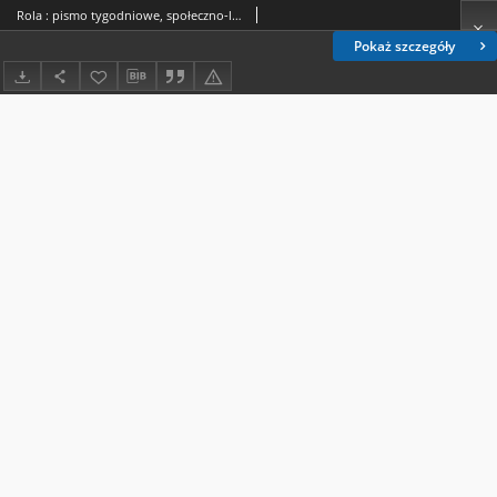
Rola : pismo tygodniowe, społeczno-literackie / pod red. Jana Jeleńskiego R. 8, Nr 49 (24 listopada/6 grudnia 1890)
Pokaż szczegóły