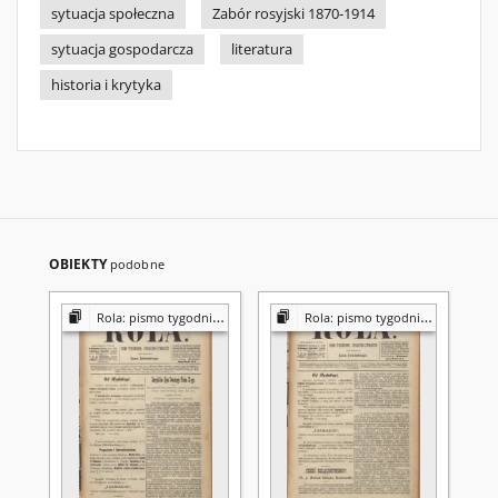
sytuacja społeczna
Zabór rosyjski 1870-1914
sytuacja gospodarcza
literatura
historia i krytyka
OBIEKTY
podobne
Rola: pismo tygodniowe [poświęcone sprawom społecznym, ekonomicznym i literackim]
Rola: pismo tygodniowe [poświęcone sprawom społecznym, ekonomicznym i literackim]