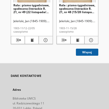
Rola : pismo tygodniowe,
Rola : pismo tygodniowe,
Ro
społeczno-literackie R.
społeczno-literackie R.
spo
21, nr 49 (22 listopada/5
21, nr 48 (15/28 listopada
21,
grudnia 1903)
1903)
pa
Jeleński, Jan (1845-1909). Red.
Jeleński, Jan (1845-1909). Red.
Jel
1903-11/12-22/05
1903-11-15/28
190
czasopismo
czasopismo
cza
Więcej
DANE KONTAKTOWE
Adres
Biblioteka UMCS
ul. Radziszewskiego 11
20-031 Lublin, Poland