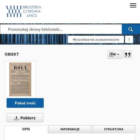
Wyszukiwanie zaawansowane
?
OBIEKT
Pokaż treść
Pobierz
OPIS
INFORMACJE
STRUKTURA