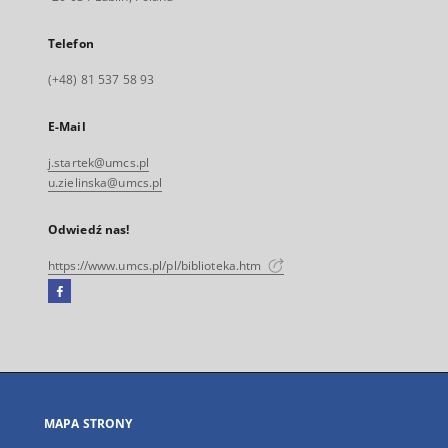
Telefon
(+48) 81 537 58 93
E-Mail
j.startek@umcs.pl
u.zielinska@umcs.pl
Odwiedź nas!
https://www.umcs.pl/pl/biblioteka.htm
Facebook
Link
zewnętrzny,
otworzy
się
w
nowej
MAPA STRONY
karcie