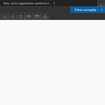
Rola : pismo tygodniowe, społeczno-literackie / pod red. Jana Jeleńskiego R. 8, Nr 38 (8/20 września 1890)
Pokaż szczegóły