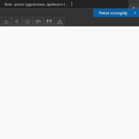
Rola : pismo tygodniowe, społeczno-literackie / pod red. Jana Jeleńskiego R. 8, Nr 32 (28 lipca/9 sierpnia 1890)
Pokaż szczegóły