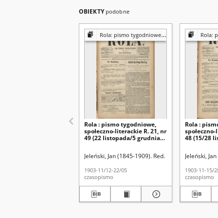
OBIEKTY
podobne
Rola: pismo tygodniowe [poświęcone sprawom społecznym, ekonomicznym i literackim]
Rola: pismo tygodniowe 
Rola : pismo tygodniowe,
Rola : pism
społeczno-literackie R. 21, nr
społeczno-li
49 (22 listopada/5 grudnia
48 (15/28 l
1903)
Jeleński, Jan (1845-1909). Red.
Jeleński, Ja
1903-11/12-22/05
1903-11-15/2
czasopismo
czasopismo