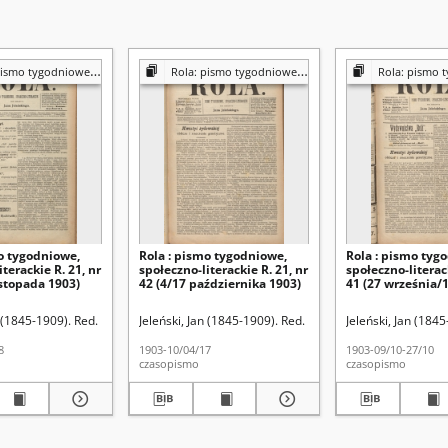
[poświęcone sprawom społecznym, ekonomicznym i literackim]
Rola: pismo tygodniowe [poświęcone sprawom społecznym, ekonomicznym i literackim]
Rola: pismo tygodniowe [poświęcone sprawom sp
o tygodniowe,
Rola : pismo tygodniowe,
Rola : pismo tyg
terackie R. 21, nr
społeczno-literackie R. 21, nr
społeczno-literack
istopada 1903)
42 (4/17 października 1903)
41 (27 września/
października 190
n (1845-1909). Red.
Jeleński, Jan (1845-1909). Red.
Jeleński, Jan (1845
8
1903-10/04/17
1903-09/10-27/10
czasopismo
czasopismo