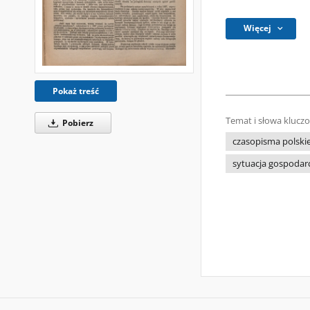
Więcej
Pokaż treść
Temat i słowa klucz
Pobierz
czasopisma polski
sytuacja gospodar