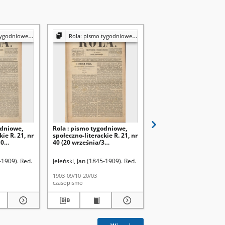
ołecznym, ekonomicznym i literackim]
Rola: pismo tygodniowe [poświęcone sprawom społecznym, ekonomicznym i literackim]
Rola: pismo tygodniowe [poświęcone sprawom społecznym, ekonomicznym
odniowe,
Rola : pismo tygodniowe,
Rola : pismo tygodniow
ie R. 21, nr
społeczno-literackie R. 21, nr
społeczno-literackie R. 
10
40 (20 września/3
31 (19 lipca/1 sierpnia
3)
października 1903)
-1909). Red.
Jeleński, Jan (1845-1909). Red.
Jeleński, Jan (1845-1909)
1903-09/10-20/03
1903-07/08-19/01
czasopismo
czasopismo