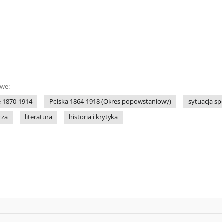
owe:
e 1870-1914
Polska 1864-1918 (Okres popowstaniowy)
sytuacja sp
cza
literatura
historia i krytyka