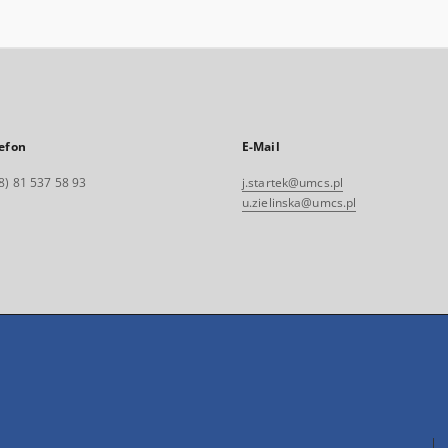
efon
E-Mail
8) 81 537 58 93
j.startek@umcs.pl
u.zielinska@umcs.pl