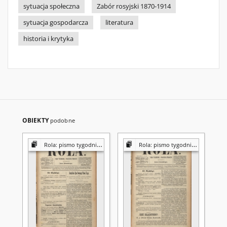
sytuacja społeczna
Zabór rosyjski 1870-1914
sytuacja gospodarcza
literatura
historia i krytyka
OBIEKTY
podobne
Rola: pismo tygodniowe [poświęcone sprawom społecznym, ekonomicznym i literackim]
Rola: pismo tygodniowe [poświęcone sprawom społecznym, ekonomicznym i literackim]