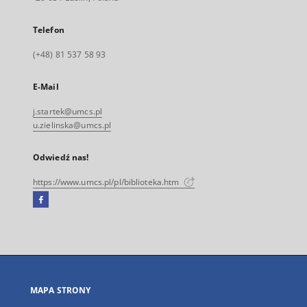
Telefon
(+48) 81 537 58 93
E-Mail
j.startek@umcs.pl
u.zielinska@umcs.pl
Odwiedź nas!
https://www.umcs.pl/pl/biblioteka.htm
Facebook
Link
zewnętrzny,
otworzy
się
w
nowej
MAPA STRONY
karcie