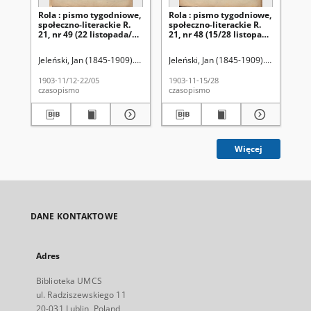
Rola : pismo tygodniowe,
Rola : pismo tygodniowe,
Ro
społeczno-literackie R.
społeczno-literackie R.
spo
21, nr 49 (22 listopada/5
21, nr 48 (15/28 listopada
21,
grudnia 1903)
1903)
pa
Jeleński, Jan (1845-1909). Red.
Jeleński, Jan (1845-1909). Red.
Jel
1903-11/12-22/05
1903-11-15/28
190
czasopismo
czasopismo
cza
Więcej
DANE KONTAKTOWE
Adres
Biblioteka UMCS
ul. Radziszewskiego 11
20-031 Lublin, Poland