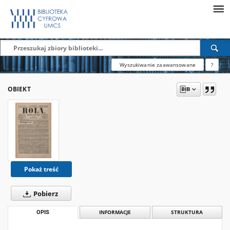
Wyszukiwanie zaawansowane
?
OBIEKT
Pokaż treść
Pobierz
OPIS
INFORMACJE
STRUKTURA