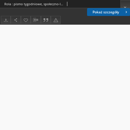
Rola : pismo tygodniowe, społeczno-literackie / pod red. Jana Jeleńskiego R. 8, Nr 17 (14/26 kwietnia 1890)
Pokaż szczegóły