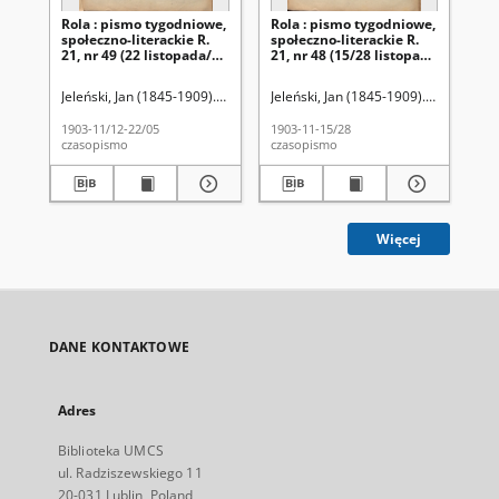
Rola : pismo tygodniowe,
Rola : pismo tygodniowe,
Ro
społeczno-literackie R.
społeczno-literackie R.
spo
21, nr 49 (22 listopada/5
21, nr 48 (15/28 listopada
21,
grudnia 1903)
1903)
pa
Jeleński, Jan (1845-1909). Red.
Jeleński, Jan (1845-1909). Red.
Jel
1903-11/12-22/05
1903-11-15/28
190
czasopismo
czasopismo
cza
Więcej
DANE KONTAKTOWE
Adres
Biblioteka UMCS
ul. Radziszewskiego 11
20-031 Lublin, Poland