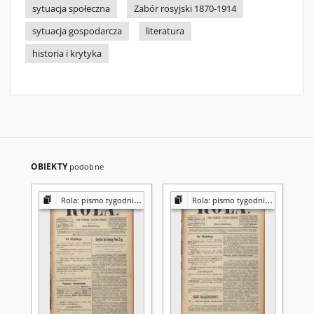
sytuacja społeczna
Zabór rosyjski 1870-1914
sytuacja gospodarcza
literatura
historia i krytyka
OBIEKTY
podobne
Rola: pismo tygodniowe [poświęcone sprawom społecznym, ekonomicznym i literackim]
Rola: pismo tygodniowe [poświęcone sprawom społecznym, ekonomicznym i literackim]