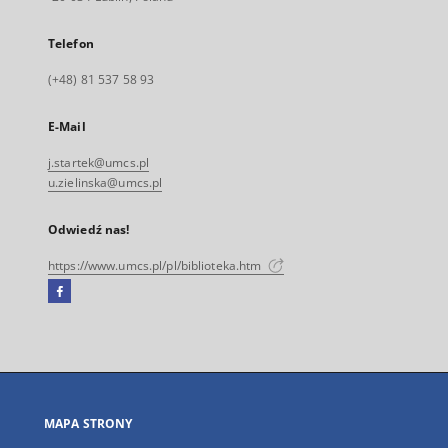
Telefon
(+48) 81 537 58 93
E-Mail
j.startek@umcs.pl
u.zielinska@umcs.pl
Odwiedź nas!
https://www.umcs.pl/pl/biblioteka.htm
Facebook
Link
zewnętrzny,
otworzy
się
w
nowej
MAPA STRONY
karcie