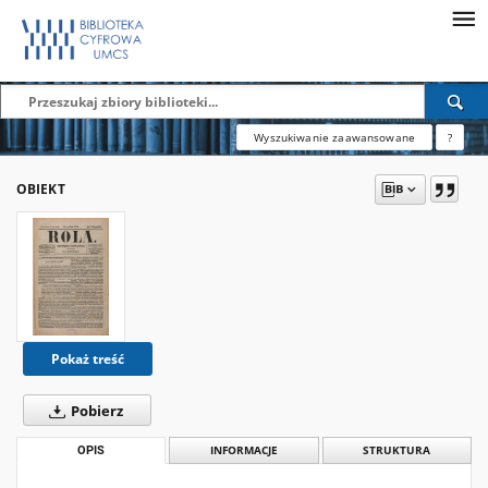
Wyszukiwanie zaawansowane
?
OBIEKT
Pokaż treść
Pobierz
OPIS
INFORMACJE
STRUKTURA