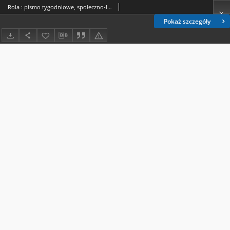
Rola : pismo tygodniowe, społeczno-literackie / pod red. Jana Jeleńskiego R. 7, Nr 46 (4/16 listopada 1889)
Pokaż szczegóły