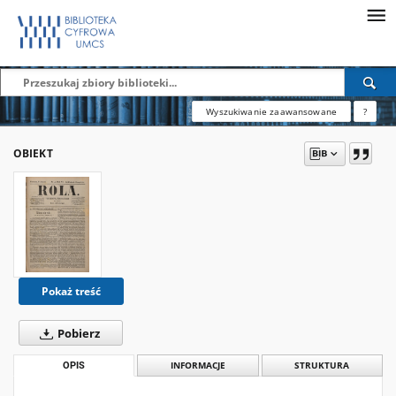
Wyszukiwanie zaawansowane
?
OBIEKT
Pokaż treść
Pobierz
OPIS
INFORMACJE
STRUKTURA