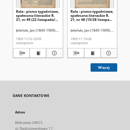
Rola : pismo tygodniowe,
Rola : pismo tygodniowe,
Ro
społeczno-literackie R.
społeczno-literackie R.
spo
21, nr 49 (22 listopada/5
21, nr 48 (15/28 listopada
21,
grudnia 1903)
1903)
pa
Jeleński, Jan (1845-1909). Red.
Jeleński, Jan (1845-1909). Red.
Jel
1903-11/12-22/05
1903-11-15/28
190
czasopismo
czasopismo
cza
Więcej
DANE KONTAKTOWE
Adres
Biblioteka UMCS
ul. Radziszewskiego 11