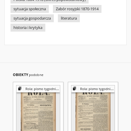
sytuacja społeczna
Zabór rosyjski 1870-1914
sytuacja gospodarcza
literatura
historia i krytyka
OBIEKTY
podobne
Rola: pismo tygodniowe [poświęcone sprawom społecznym, ekonomicznym i literackim]
Rola: pismo tygodniowe [poświęcone sprawom społecznym, ekonomicznym i literackim]