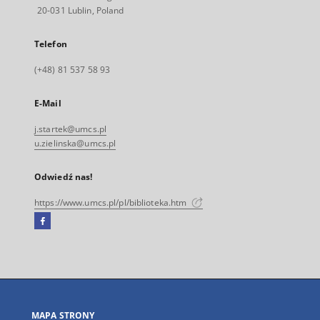
20-031 Lublin, Poland
Telefon
(+48) 81 537 58 93
E-Mail
j.startek@umcs.pl
u.zielinska@umcs.pl
Odwiedź nas!
https://www.umcs.pl/pl/biblioteka.htm
Facebook
Link
zewnętrzny,
otworzy
się
w
nowej
MAPA STRONY
karcie