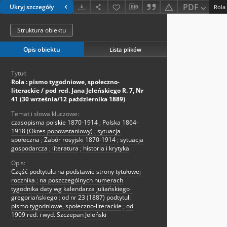
PDF
Ukryj szczegóły
Struktura obiektu
Opis obiektu
Lista plików
Tytuł:
Rola : pismo tygodniowe, społeczno-
literackie / pod red. Jana Jeleńskiego R. 7, Nr
41 (30 września/12 października 1889)
Temat i słowa kluczowe:
czasopisma polskie 1870-1914
;
Polska 1864-
1918 (Okres popowstaniowy)
;
sytuacja
społeczna
;
Zabór rosyjski 1870-1914
;
sytuacja
gospodarcza
;
literatura
;
historia i krytyka
Opis:
Część podtytułu na podstawie strony tytułowej
rocznika
;
na poszczególnych numerach
tygodnika daty wg kalendarza juliańskiego i
gregoriańskiego
;
od nr 23 (1887) podtytuł:
pismo tygodniowe, społeczno-literackie
;
od
1909 red. i wyd. Szczepan Jeleński