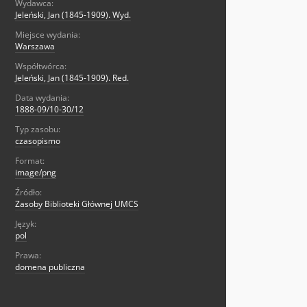
Wydawca:
Jeleński, Jan (1845-1909). Wyd.
Miejsce wydania:
Warszawa
Współtwórca:
Jeleński, Jan (1845-1909). Red.
Data wydania:
1888-09/10-30/12
Typ zasobu:
czasopismo
Format:
image/png
Źródło:
Zasoby Biblioteki Głównej UMCS
Język:
pol
Prawa:
domena publiczna