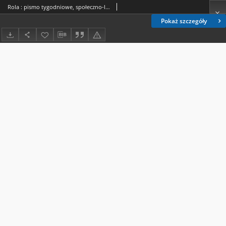
Rola : pismo tygodniowe, społeczno-literackie / pod red. Jana Jeleńskiego R. 7, Nr 39 (16/28 września 1889)
Pokaż szczegóły