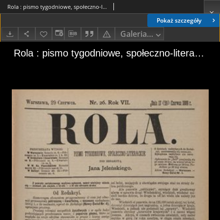
Rola : pismo tygodniowe, społeczno-literackie / pod red. Jana Jeleńskiego R. 7, Nr 26 (17/29 czerwca 1889)
Pokaż szczegóły
Galeria zdjęć