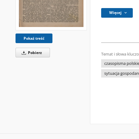
Więcej
Pokaż treść
Pobierz
Temat i słowa klucz
czasopisma polski
sytuacja gospodar