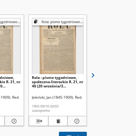
ołecznym, ekonomicznym i literackim]
Rola: pismo tygodniowe [poświęcone sprawom społecznym, ekonomicznym i literackim]
Rola: pismo tygodniowe [poświęcone sprawom społecznym, ekonomicznym
odniowe,
Rola : pismo tygodniowe,
Rola : pismo tygodniow
ie R. 21, nr
społeczno-literackie R. 21, nr
społeczno-literackie R. 
10
40 (20 września/3
31 (19 lipca/1 sierpnia
3)
października 1903)
-1909). Red.
Jeleński, Jan (1845-1909). Red.
Jeleński, Jan (1845-1909)
1903-09/10-20/03
1903-07/08-19/01
czasopismo
czasopismo