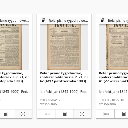
[poświęcone sprawom społecznym, ekonomicznym i literackim]
Rola: pismo tygodniowe [poświęcone sprawom społecznym, ekonomicznym i literackim]
Rola: pismo tygodniowe [poświęcone sprawom sp
o tygodniowe,
Rola : pismo tygodniowe,
Rola : pismo tyg
terackie R. 21, nr
społeczno-literackie R. 21, nr
społeczno-literack
istopada 1903)
42 (4/17 października 1903)
41 (27 września/
października 190
n (1845-1909). Red.
Jeleński, Jan (1845-1909). Red.
Jeleński, Jan (1845
8
1903-10/04/17
1903-09/10-27/10
czasopismo
czasopismo