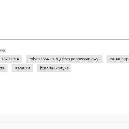
owe:
e 1870-1914
Polska 1864-1918 (Okres popowstaniowy)
sytuacja sp
cza
literatura
historia i krytyka