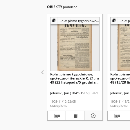
OBIEKTY
podobne
Rola: pismo tygodniowe [poświęcone sprawom społecznym, ekonomicznym i literackim]
Rola: pismo tygodniowe 
Rola : pismo tygodniowe,
Rola : pism
społeczno-literackie R. 21, nr
społeczno-li
49 (22 listopada/5 grudnia
48 (15/28 l
1903)
Jeleński, Jan (1845-1909). Red.
Jeleński, Ja
1903-11/12-22/05
1903-11-15/2
czasopismo
czasopismo