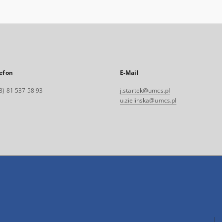
efon
E-Mail
8) 81 537 58 93
j.startek@umcs.pl
u.zielinska@umcs.pl