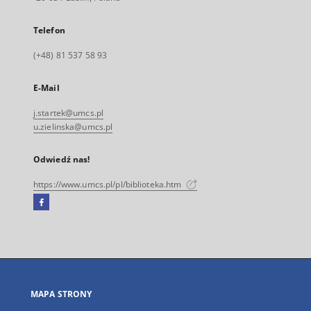
Telefon
(+48) 81 537 58 93
E-Mail
j.startek@umcs.pl
u.zielinska@umcs.pl
Odwiedź nas!
https://www.umcs.pl/pl/biblioteka.htm
Facebook
Link
zewnętrzny,
otworzy
się
w
nowej
MAPA STRONY
karcie