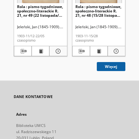
Rola : pismo tygodniowe,
Rola : pismo tygodniowe,
Ro
społeczno-literackie R.
społeczno-literackie R.
spo
21, nr 49 (22 listopada/5
21, nr 48 (15/28 listopada
21,
grudnia 1903)
1903)
pa
Jeleński, Jan (1845-1909). Red.
Jeleński, Jan (1845-1909). Red.
Jel
1903-11/12-22/05
1903-11-15/28
190
czasopismo
czasopismo
cza
Więcej
DANE KONTAKTOWE
Adres
Biblioteka UMCS
ul. Radziszewskiego 11
20-031 Lublin, Poland