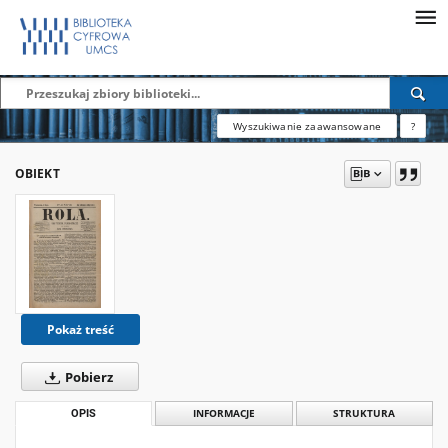
Wyszukiwanie zaawansowane
?
OBIEKT
Pokaż treść
Pobierz
OPIS
INFORMACJE
STRUKTURA