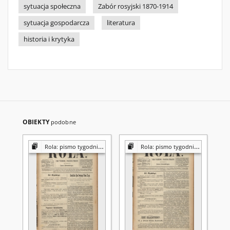
sytuacja społeczna
Zabór rosyjski 1870-1914
sytuacja gospodarcza
literatura
historia i krytyka
OBIEKTY
podobne
Rola: pismo tygodniowe [poświęcone sprawom społecznym, ekonomicznym i literackim]
Rola: pismo tygodniowe [poświęcone sprawom społecznym, ekonomicznym i literackim]