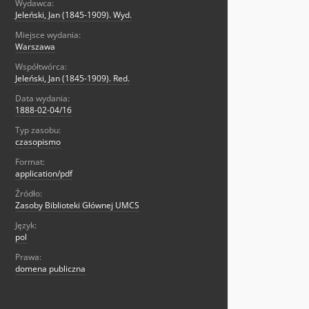
Wydawca:
Jeleński, Jan (1845-1909). Wyd.
Miejsce wydania:
Warszawa
Współtwórca:
Jeleński, Jan (1845-1909). Red.
Data wydania:
1888-02-04/16
Typ zasobu:
czasopismo
Format:
application/pdf
Źródło:
Zasoby Biblioteki Głównej UMCS
Język:
pol
Prawa:
domena publiczna