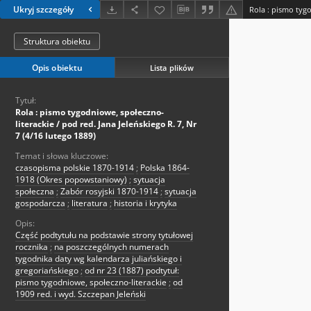
Ukryj szczegóły
Struktura obiektu
Opis obiektu
Lista plików
Tytuł:
Rola : pismo tygodniowe, społeczno-
literackie / pod red. Jana Jeleńskiego R. 7, Nr
7 (4/16 lutego 1889)
Temat i słowa kluczowe:
czasopisma polskie 1870-1914
;
Polska 1864-
1918 (Okres popowstaniowy)
;
sytuacja
społeczna
;
Zabór rosyjski 1870-1914
;
sytuacja
gospodarcza
;
literatura
;
historia i krytyka
Opis:
Część podtytułu na podstawie strony tytułowej
rocznika
;
na poszczególnych numerach
tygodnika daty wg kalendarza juliańskiego i
gregoriańskiego
;
od nr 23 (1887) podtytuł:
pismo tygodniowe, społeczno-literackie
;
od
1909 red. i wyd. Szczepan Jeleński