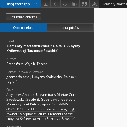
Ukryj szczegóły
Struktura obiektu
Opis obiektu
Lista plików
Tytuł:
Elementy morfostrukturalne okolic Lubyczy
Królewskiej (Roztocze Rawskie)
Autor:
Brzezińska-Wójcik, Teresa
Temat i słowa kluczowe:
geomorfologia
;
Lubycza Królewska (Polska ;
region)
Opis:
Artykuł w: Annales Universitatis Mariae Curie-
Skłodowska. Sectio B, Geographia, Geologia,
Mineralogia et Petrographia. Vol. 44/45
(1989/1990), s. 119-130 ; streszcz. ang.
;
tyt.
równol.: Morphostructural Elements of the
Lubycza Królewska Area (Roztocze Rawskie)
Wydawca: