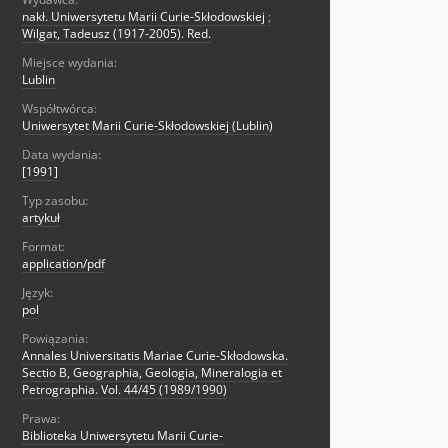
nakł. Uniwersytetu Marii Curie-Skłodowskiej
;
Wilgat, Tadeusz (1917-2005). Red.
Miejsce wydania:
Lublin
Współtwórca:
Uniwersytet Marii Curie-Skłodowskiej (Lublin)
Data wydania:
[1991]
Typ zasobu:
artykuł
Format:
application/pdf
Język:
pol
Powiązania:
Annales Universitatis Mariae Curie-Skłodowska.
Sectio B, Geographia, Geologia, Mineralogia et
Petrographia. Vol. 44/45 (1989/1990)
Prawa:
Biblioteka Uniwersytetu Marii Curie-