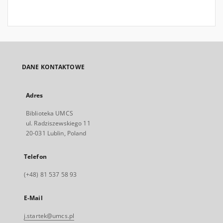
DANE KONTAKTOWE
Adres
Biblioteka UMCS
ul. Radziszewskiego 11
20-031 Lublin, Poland
Telefon
(+48) 81 537 58 93
E-Mail
j.startek@umcs.pl