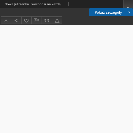
Nowa Jutrzenka : wychodzi na każdą niedzielę R. 12, Nr 23 (8 czerwca 1919)
Pokaż szczegóły